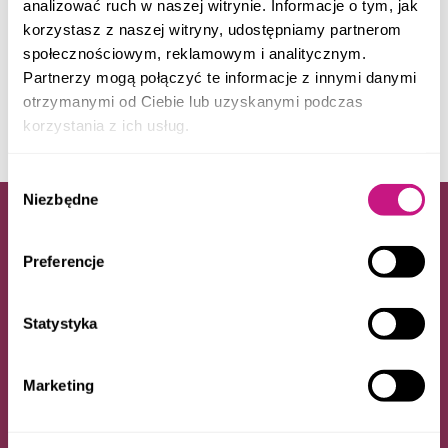
analizować ruch w naszej witrynie. Informacje o tym, jak
PLN
korzystasz z naszej witryny, udostępniamy partnerom
TARNOWSKIE GÓRY
BUDYNEK UŻYTKOWY NA SPRZEDAŻ
społecznościowym, reklamowym i analitycznym.
2
Pow. 650
m
Partnerzy mogą połączyć te informacje z innymi danymi
otrzymanymi od Ciebie lub uzyskanymi podczas
korzystania z ich usług.
Wybór
Niezbędne
zgody
Napisz do nas
Preferencje
Imię i nazwisko
Statystyka
E-mail
Marketing