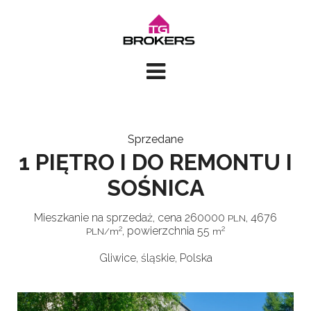
Sprzedane
1 PIĘTRO I DO REMONTU I
SOŚNICA
Mieszkanie na sprzedaż
,
cena
260000
,
4676
PLN
2
2
,
powierzchnia
55
PLN/m
m
Gliwice, śląskie, Polska