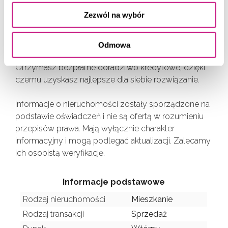
Zezwól na wybór
Bezpiecznie przeprowadzę Cię przez cały proces
zakupu od wyboru nieruchomości po podpisanie
umowy.
Odmowa
Otrzymasz bezpłatne doradztwo kredytowe, dzięki
czemu uzyskasz najlepsze dla siebie rozwiązanie.
Informacje o nieruchomości zostały sporządzone na
podstawie oświadczeń i nie są ofertą w rozumieniu
przepisów prawa. Mają wyłącznie charakter
informacyjny i mogą podlegać aktualizacji. Zalecamy
ich osobistą weryfikację.
Informacje podstawowe
Rodzaj nieruchomości
Mieszkanie
Rodzaj transakcji
Sprzedaż