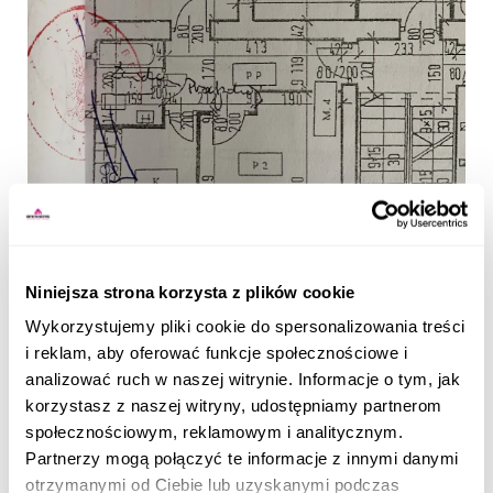
Na sprzedaż oferuję dwupokojowe mieszkanie o
powierzchni 46,86m², zlokalizowane w Gliwicach-
Sośnicy przy ul. Młodzieżowej. Nieruchomość
Niniejsza strona korzysta z plików cookie
znajduje się na pierwszym piętrze w bloku po
Wykorzystujemy pliki cookie do spersonalizowania treści
termomodernizacji. Przy bloku prywatny parking
i reklam, aby oferować funkcje społecznościowe i
wspólnoty. Bardzo dobra lokalizacja ! w najbliższej
analizować ruch w naszej witrynie. Informacje o tym, jak
okolicy np. piekarnia, sklep, market, drogeria,
korzystasz z naszej witryny, udostępniamy partnerom
przystanek autobusowy.
społecznościowym, reklamowym i analitycznym.
Partnerzy mogą połączyć te informacje z innymi danymi
Szczegóły mieszkania:
otrzymanymi od Ciebie lub uzyskanymi podczas